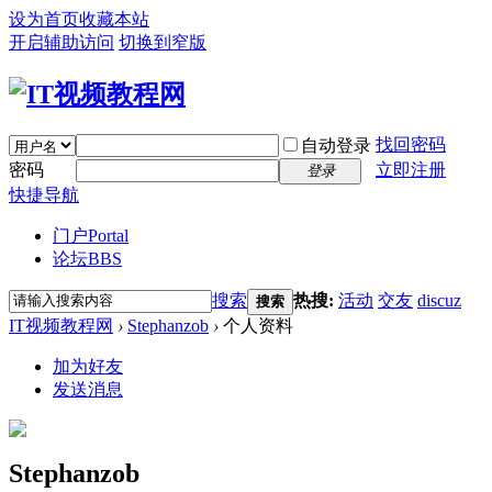
设为首页
收藏本站
开启辅助访问
切换到窄版
找回密码
自动登录
密码
立即注册
登录
快捷导航
门户
Portal
论坛
BBS
搜索
热搜:
活动
交友
discuz
搜索
IT视频教程网
›
Stephanzob
›
个人资料
加为好友
发送消息
Stephanzob